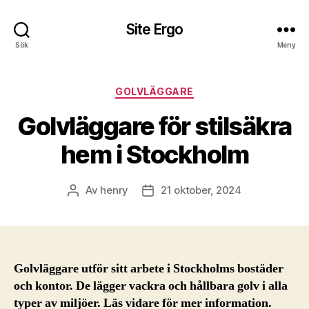
Site Ergo
Sök
Meny
Kategorier
GOLVLÄGGARE
Golvläggare för stilsäkra
hem i Stockholm
Av
henry
21 oktober, 2024
Inläggsförfattare
Inläggsdatum
Golvläggare utför sitt arbete i Stockholms bostäder
och kontor. De lägger vackra och hållbara golv i alla
typer av miljöer. Läs vidare för mer information.