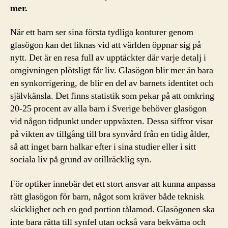
mer.
När ett barn ser sina första tydliga konturer genom
glasögon kan det liknas vid att världen öppnar sig på
nytt. Det är en resa full av upptäckter där varje detalj i
omgivningen plötsligt får liv. Glasögon blir mer än bara
en synkorrigering, de blir en del av barnets identitet och
självkänsla. Det finns statistik som pekar på att omkring
20-25 procent av alla barn i Sverige behöver glasögon
vid någon tidpunkt under uppväxten. Dessa siffror visar
på vikten av tillgång till bra synvård från en tidig ålder,
så att inget barn halkar efter i sina studier eller i sitt
sociala liv på grund av otillräcklig syn.
För optiker innebär det ett stort ansvar att kunna anpassa
rätt glasögon för barn, något som kräver både teknisk
skicklighet och en god portion tålamod. Glasögonen ska
inte bara rätta till synfel utan också vara bekväma och