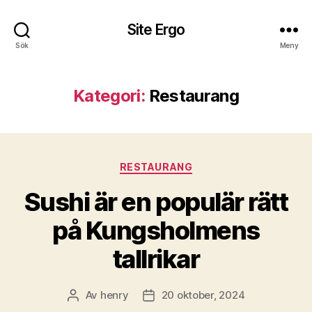
Site Ergo
Sök
Meny
Kategori:
Restaurang
Kategorier
RESTAURANG
Sushi är en populär rätt
på Kungsholmens
tallrikar
Av
henry
20 oktober, 2024
Inläggsförfattare
Inläggsdatum